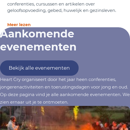
conferenties, cursussen en artikelen over
geloofsopvoeding, gebed, huwelijk en gezinsleven.
Meer lezen
Aankomende
evenementen
Bekijk alle evenementen
Heart Cry organiseert door het jaar heen conferenties,
jongerenactiviteiten en toerustingsdagen voor jong en oud.
Op deze pagina vind je alle aankomende evenementen. We
zien ernaar uit je te ontmoeten.