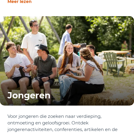
Meer lezen
Jongeren
Voor jongeren die zoeken naar verdieping,
ontmoeting en geloofsgroei. Ontdek
jongerenactiviteiten, conferenties, artikelen en de