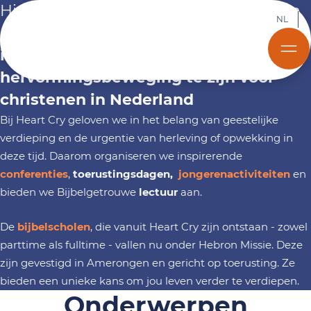
Hier ontdek je alles over onze passie en
NL
missie om een
Bijbelgetrouwe,
Bekijk onze conferenties
Bekijk onze conferenties
Bekijk onze conferenties
interkerkelijke opwekkings- en
hervormingsbeweging te zijn voor
christenen in Nederland
Bij Heart Cry geloven we in het belang van geestelijke
verdieping en de urgentie van herleving of opwekking in
deze tijd. Daarom organiseren we inspirerende
conferenties
,
toerustingsdagen,
jongerenactiviteiten
en
bieden we Bijbelgetrouwe
lectuur
aan.
De
bijbelscholen
, die vanuit Heart Cry zijn ontstaan - zowel
parttime als fulltime - vallen nu onder Hebron Missie. Deze
zijn gevestigd in Amerongen en gericht op toerusting. Ze
bieden een unieke kans om jou leven verder te verdiepen.
Onderwerpen