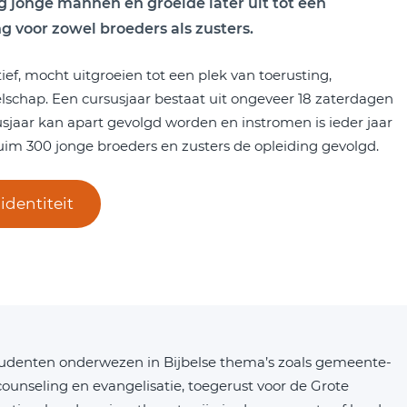
ig jonge mannen en groeide later uit tot een
g voor zowel broeders als zusters.
tief, mocht uitgroeien tot een plek van toerusting,
elschap. Een cursusjaar bestaat uit ongeveer 18 zaterdagen
jaar kan apart gevolgd worden en instromen is ieder jaar
im 300 jonge broeders en zusters de opleiding gevolgd.
identiteit
udenten onderwezen in Bijbelse thema’s zoals gemeente-
 counseling en evangelisatie, toegerust voor de Grote