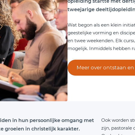
opleiding startte met dert
tweejarige deeltijdopleidin
Wat begon als een klein initia
geestelijke vorming en discip
en twee weekenden. Elk cursus
mogelijk. Inmiddels hebben ru
Meer over ontstaan en 
Ook worden st
leiden in hun persoonlijke omgang met
zijn, pastorale
e groeien in christelijk karakter.