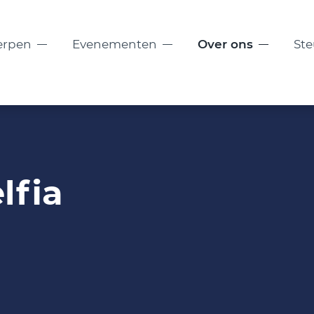
erpen
Evenementen
Over ons
St
lfia