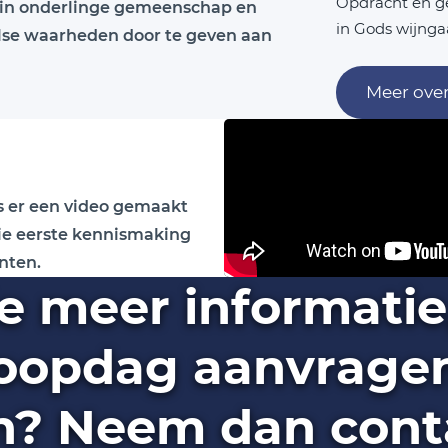
Opdracht en ge
n in onderlinge gemeenschap en
in Gods wijnga
else waarheden door te geven aan
Meer over
is er een video gemaakt
ie eerste kennismaking
nten.
je meer informatie
oopdag aanvragen 
? Neem dan cont