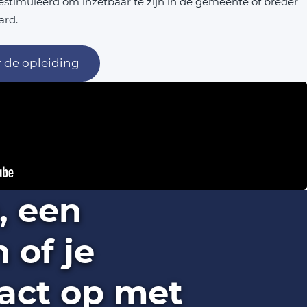
stimuleerd om inzetbaar te zijn in de gemeente of breder
ard.
 de opleiding
, een
of je
act op met