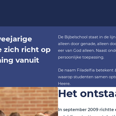
weejarige
De Bijbelschool staat in de li
alleen door genade, alleen door
 zich richt op
eer van God alleen. Naast onde
persoonlijke toepassing.
ming vanuit
De naam Filadelfia betekent
waarop studenten samen optr
Heere.
Het ontst
In september 2009 richtte