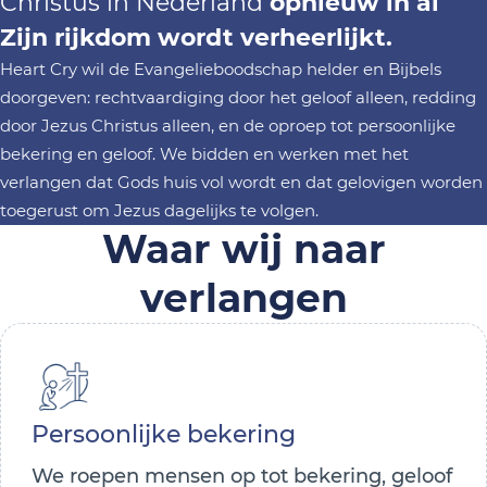
Christus in Nederland
opnieuw in al
Zijn rijkdom wordt verheerlijkt.
Heart Cry wil de Evangelieboodschap helder en Bijbels
doorgeven: rechtvaardiging door het geloof alleen, redding
door Jezus Christus alleen, en de oproep tot persoonlijke
bekering en geloof. We bidden en werken met het
verlangen dat Gods huis vol wordt en dat gelovigen worden
toegerust om Jezus dagelijks te volgen.
Waar wij naar
verlangen
Persoonlijke bekering
We roepen mensen op tot bekering, geloof