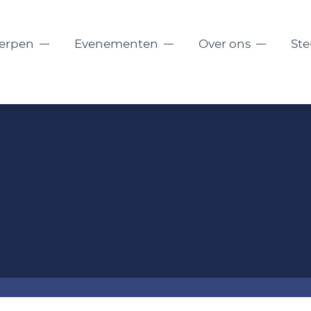
erpen
Evenementen
Over ons
St