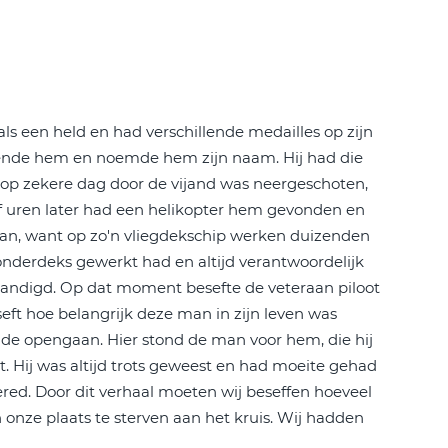
ls een held en had verschillende medailles op zijn
erkende hem en noemde hem zijn naam. Hij had die
 op zekere dag door de vijand was neergeschoten,
lf uren later had een helikopter hem gevonden en
daan, want op zo'n vliegdekschip werken duizenden
 onderdeks gewerkt had en altijd verantwoordelijk
rhandigd. Op dat moment besefte de veteraan piloot
seft hoe belangrijk deze man in zijn leven was
de opengaan. Hier stond de man voor hem, die hij
. Hij was altijd trots geweest en had moeite gehad
red. Door dit verhaal moeten wij beseffen hoeveel
n onze plaats te sterven aan het kruis. Wij hadden