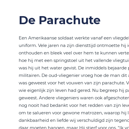
De Parachute
Een Amerikaanse soldaat werkte vanaf een vliegdeks
uniform. Vele jaren na zijn diensttijd ontmoette h
onthouden en bleek veel over hem te kunnen vertel
hoe hij met een springstoel uit het vallende vlieg
was hij uit het water gevist. De inmiddels bejaard
militairen. De oud-vliegenier vroeg hoe de man dit 
was geweest voor het vouwen van zijn parachute. V
wie eigenlijk zijn leven had gered. Nu begreep hij 
geweest. Andere vliegeniers waren ook afgeschote
nog nooit had bedankt voor het redden van zijn lev
om te salueren voor gewone matrozen, waarop hij l
dankbaarheid en liefde wij verschuldigd zijn tegeno
daar moeten hangen, maar Hij stierf voor ons. "Ik 