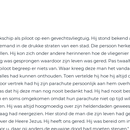
chip als piloot op een gevechtsvliegtuig. Hij stond bekend a
ij iemand in de drukke straten van een stad. Die persoon h
len. Hij kon zich onder andere herinneren hoe de vliegenier
tuig was gesprongen waardoor zijn leven was gered. Pas twaa
e piloot begreep er niets van. Waar kreeg deze man het van
alles had kunnen onthouden. Toen vertelde hij hoe hij altijd
oor vertrek had hij zijn parachute persoonlijk aan hem ove
pas dat hij deze man nog nooit bedankt had. Hij had nooit be
n en soms omgekomen omdat hun parachute niet op tijd wil
en. Hij was altijd hoogmoedig over zijn heldendaden geweest
aag had neergezien. Hier stond de man die zijn leven had ge
ver de Heere Jezus. Hij heeft ons gered. Hij was bereid om i
voor u, daar gij anders de eeuwige dood had moeten sterven."