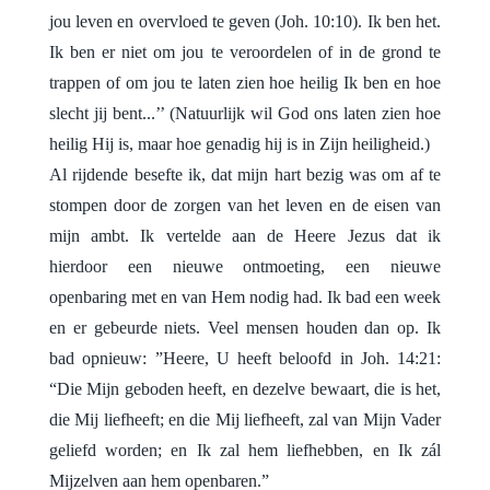
jou leven en overvloed te geven (Joh. 10:10). Ik ben het.
Ik ben er niet om jou te veroordelen of in de grond te
trappen of om jou te laten zien hoe heilig Ik ben en hoe
slecht jij bent...’’ (Natuurlijk wil God ons laten zien hoe
heilig Hij is, maar hoe genadig hij is in Zijn heiligheid.)
Al rijdende besefte ik, dat mijn hart bezig was om af te
stompen door de zorgen van het leven en de eisen van
mijn ambt. Ik vertelde aan de Heere Jezus dat ik
hierdoor een nieuwe ontmoeting, een nieuwe
openbaring met en van Hem nodig had. Ik bad een week
en er gebeurde niets. Veel mensen houden dan op. Ik
bad opnieuw: ”Heere, U heeft beloofd in Joh. 14:21:
“
Die Mijn geboden heeft, en dezelve bewaart, die is het,
die Mij liefheeft; en die Mij liefheeft, zal van Mijn Vader
geliefd worden; en Ik zal hem liefhebben, en Ik zál
Mijzelven aan hem openbaren.”