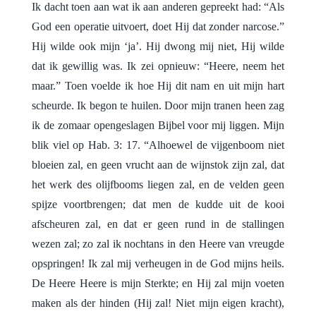
Ik dacht toen aan wat ik aan anderen gepreekt had: “Als
God een operatie uitvoert, doet Hij dat zonder narcose.”
Hij wilde ook mijn ‘ja’. Hij dwong mij niet, Hij wilde
dat ik gewillig was. Ik zei opnieuw: “Heere, neem het
maar.” Toen voelde ik hoe Hij dit nam en uit mijn hart
scheurde. Ik begon te huilen. Door mijn tranen heen zag
ik de zomaar opengeslagen Bijbel voor mij liggen. Mijn
blik viel op Hab. 3: 17. “Alhoewel de vijgenboom niet
bloeien zal, en geen vrucht aan de wijnstok zijn zal, dat
het werk des olijfbooms liegen zal, en de velden geen
spijze voortbrengen; dat men de kudde uit de kooi
afscheuren zal, en dat er geen rund in de stallingen
wezen zal; zo zal ik nochtans in den Heere van vreugde
opspringen! Ik zal mij verheugen in de God mijns heils.
De Heere Heere is mijn Sterkte; en Hij zal mijn voeten
maken als der hinden (Hij zal! Niet mijn eigen kracht),