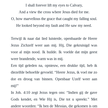
I shall forever lift my eyes to Calvary,
And a view the cross where Jesus died for me.
O, how marvellous the grace that caught my falling soul.
He looked beyond my fault and He saw my need.
Terwijl ik naar dat lied luisterde, openbaarde de Heere
Jezus Zichzelf weer aan mij. Hij, Die gekruisigd was
voor al mijn nood. Ik huilde. Ik voelde dat mijn geest
weer brandende, warm was in mij.
Een tijd geleden na, opnieuw, een drukke tijd, heb ik
diezelfde behoefde gevoeld. “Heere Jezus, ik voel me zo
dor en droog van binnen. Openbaar Uzelf weer aan
mij!”
In Joh. 4:10 zegt Jezus tegen ons: “Indien gij de gave
Gods kendet, en Wie Hij is, Die tot u spreekt.” Met
andere woorden: “Ik ben de Messias, die gekomen is om