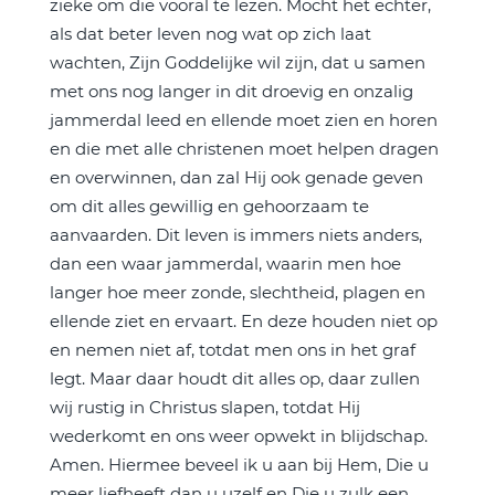
zieke om die vooral te lezen. Mocht het echter,
als dat beter leven nog wat op zich laat
wachten, Zijn Goddelijke wil zijn, dat u samen
met ons nog langer in dit droevig en onzalig
jammerdal leed en ellende moet zien en horen
en die met alle christenen moet helpen dragen
en overwinnen, dan zal Hij ook genade geven
om dit alles gewillig en gehoorzaam te
aanvaarden. Dit leven is immers niets anders,
dan een waar jammerdal, waarin men hoe
langer hoe meer zonde, slechtheid, plagen en
ellende ziet en ervaart. En deze houden niet op
en nemen niet af, totdat men ons in het graf
legt. Maar daar houdt dit alles op, daar zullen
wij rustig in Christus slapen, totdat Hij
wederkomt en ons weer opwekt in blijdschap.
Amen. Hiermee beveel ik u aan bij Hem, Die u
meer liefheeft dan u uzelf en Die u zulk een