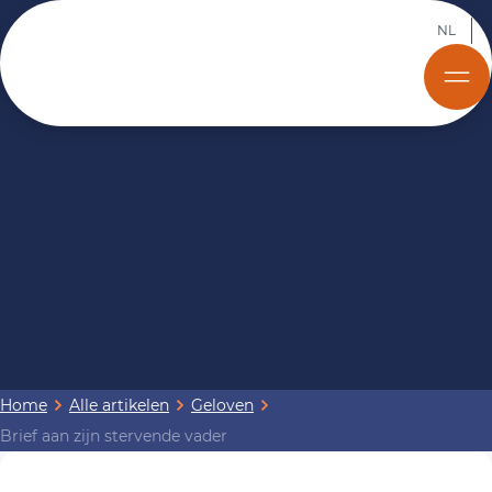
NL
Home
Alle artikelen
Geloven
Brief aan zijn stervende vader