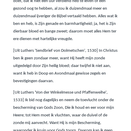
doet, dat ik niet één uur verdiend heb te leven of een
gezond oog te hebben, al zou ik duizendmaal meer en
duizendmaal ijveriger de Bijbel vertaald hebben. Alles wat ik
ben en heb, is Zijn genade en barmhartigheid; ja, het is Zijn
dierbaar bloed en bange zweet; daarom moet alles Hem ter
ere dienen met hartelijke vreugde.
[Uit Luthers 'Sendbrief von Dolmetschen', 1530] In Christus
ben ik geen zondaar meer, want Hij heeft mijn zonde
uitgedelgd door Zijn heilig bloed; daar twijfel ik niet aan,
want ik heb in Doop en Avondmaal gewisse zegels en
bevestigingen daarvan.
[Uit Luthers 'Von der Winkelmesse und Pfaffenweihe',
1533] Ik bid nog dagelijks en neem de toevlucht onder de
bescherming van Gods Zoon, Die ik houd en eer voor mijn
Heere; tot Hem moet ik vluchten, waar de duivel of de
zonde mij aanvecht. Want Hij is mijn Bescherming,
waaronder ik kruip voor Gods toorn. Daarom kan ik geen