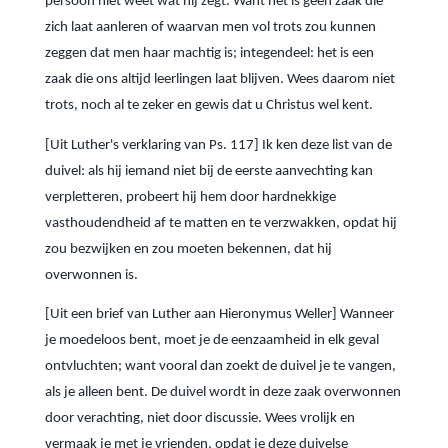
persoon niet weet wat hij zegt. Want het is geen zaak die
zich laat aanleren of waarvan men vol trots zou kunnen
zeggen dat men haar machtig is; integendeel: het is een
zaak die ons altijd leerlingen laat blijven. Wees daarom niet
trots, noch al te zeker en gewis dat u Christus wel kent.
[Uit Luther's verklaring van Ps. 117] Ik ken deze list van de
duivel: als hij iemand niet bij de eerste aanvechting kan
verpletteren, probeert hij hem door hardnekkige
vasthoudendheid af te matten en te verzwakken, opdat hij
zou bezwijken en zou moeten bekennen, dat hij
overwonnen is.
[Uit een brief van Luther aan Hieronymus Weller] Wanneer
je moedeloos bent, moet je de eenzaamheid in elk geval
ontvluchten; want vooral dan zoekt de duivel je te vangen,
als je alleen bent. De duivel wordt in deze zaak overwonnen
door verachting, niet door discussie. Wees vrolijk en
vermaak je met je vrienden, opdat je deze duivelse