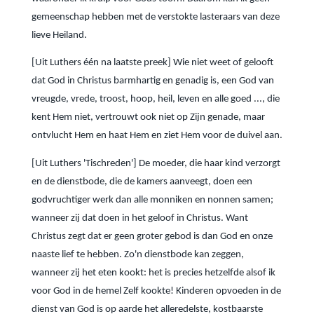
gemeenschap hebben met de verstokte lasteraars van deze
lieve Heiland.
[Uit Luthers één na laatste preek] Wie niet weet of gelooft
dat God in Christus barmhartig en genadig is, een God van
vreugde, vrede, troost, hoop, heil, leven en alle goed ..., die
kent Hem niet, vertrouwt ook niet op Zijn genade, maar
ontvlucht Hem en haat Hem en ziet Hem voor de duivel aan.
[Uit Luthers 'Tischreden'] De moeder, die haar kind verzorgt
en de dienstbode, die de kamers aanveegt, doen een
godvruchtiger werk dan alle monniken en nonnen samen;
wanneer zij dat doen in het geloof in Christus. Want
Christus zegt dat er geen groter gebod is dan God en onze
naaste lief te hebben. Zo'n dienstbode kan zeggen,
wanneer zij het eten kookt: het is precies hetzelfde alsof ik
voor God in de hemel Zelf kookte! Kinderen opvoeden in de
dienst van God is op aarde het alleredelste, kostbaarste