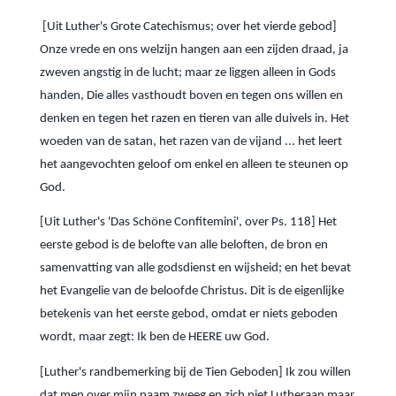
[Uit Luther's Grote Catechismus; over het vierde gebod]
Onze vrede en ons welzijn hangen aan een zijden draad, ja
zweven angstig in de lucht; maar ze liggen alleen in Gods
handen, Die alles vasthoudt boven en tegen ons willen en
denken en tegen het razen en tieren van alle duivels in. Het
woeden van de satan, het razen van de vijand ... het leert
het aangevochten geloof om enkel en alleen te steunen op
God.
[Uit Luther's 'Das Schöne Confitemini', over Ps. 118] Het
eerste gebod is de belofte van alle beloften, de bron en
samenvatting van alle godsdienst en wijsheid; en het bevat
het Evangelie van de beloofde Christus. Dit is de eigenlijke
betekenis van het eerste gebod, omdat er niets geboden
wordt, maar zegt: Ik ben de HEERE uw God.
[Luther's randbemerking bij de Tien Geboden] Ik zou willen
dat men over mijn naam zweeg en zich niet Lutheraan maar