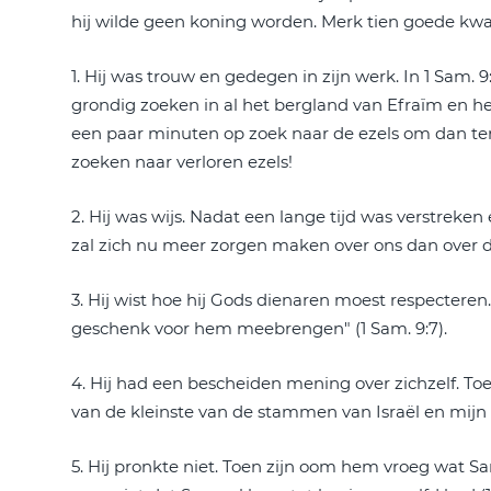
hij wilde geen koning worden. Merk tien goede kwal
1. Hij was trouw en gedegen in zijn werk. In 1 Sam. 9
grondig zoeken in al het bergland van Efraïm en het
een paar minuten op zoek naar de ezels om dan teru
zoeken naar verloren ezels!
2. Hij was wijs. Nadat een lange tijd was verstreke
zal zich nu meer zorgen maken over ons dan over de e
3. Hij wist hoe hij Gods dienaren moest respectere
geschenk voor hem meebrengen" (1 Sam. 9:7).
4. Hij had een bescheiden mening over zichzelf. T
van de kleinste van de stammen van Israël en mijn f
5. Hij pronkte niet. Toen zijn oom hem vroeg wat S