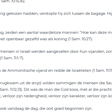
am. 10:15,16).
ing gekozen hadden, verstopte hij zich tussen de bagage. Hi
ging, zeiden een aantal waardeloze mannen: "Hoe kan deze 
et openbaar gezalfd was als koning (1 Sam. 10:27).
 mensen in Israël werden aangevallen door hun vijanden, zon
Sam. 11:1-7).
de Ammonitische vijand en redde de Israëlieten (1 Sam. 11:11)
d terugkwam uit de strijd, wilden sommigen de mensen die S
am. 11:12,13). Dit was de man die God koos, met al die prach
 verloor zijn nederigheid, verloor zijn karakter, verloor zijn ko
d ook vandaag de dag, die ooit goed begonnen zijn.