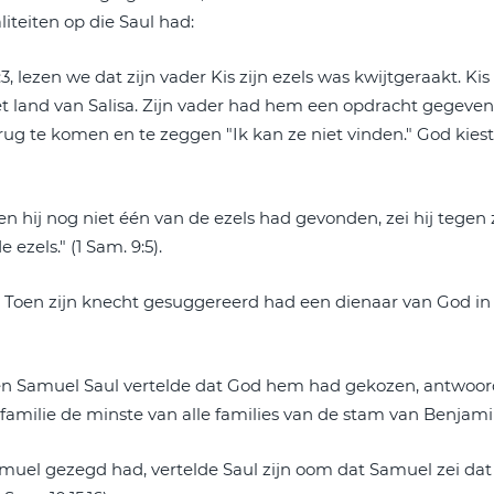
iteiten op die Saul had:
:3, lezen we dat zijn vader Kis zijn ezels was kwijtgeraakt. K
 land van Salisa. Zijn vader had hem een opdracht gegeven en
g te komen en te zeggen "Ik kan ze niet vinden." God kiest 
n en hij nog niet één van de ezels had gevonden, zei hij tege
zels." (1 Sam. 9:5).
n. Toen zijn knecht gesuggereerd had een dienaar van God in 
oen Samuel Saul vertelde dat God hem had gekozen, antwoordd
amilie de minste van alle families van de stam van Benjamin?
amuel gezegd had, vertelde Saul zijn oom dat Samuel zei dat