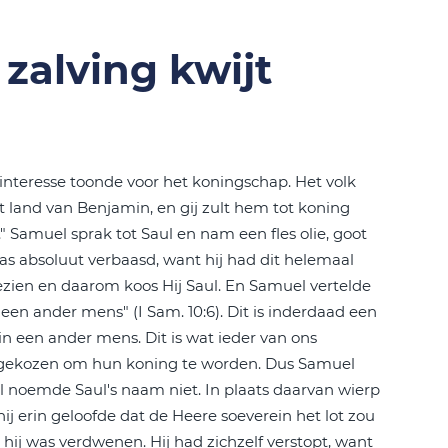
 zalving kwijt
 interesse toonde voor het koningschap. Het volk
t land van Benjamin, en gij zult hem tot koning
." Samuel sprak tot Saul en nam een fles olie, goot
 was absoluut verbaasd, want hij had dit helemaal
zien en daarom koos Hij Saul. En Samuel vertelde
een ander mens" (I Sam. 10:6). Dit is inderdaad een
in een ander mens. Dit is wat ieder van ons
 gekozen om hun koning te worden. Dus Samuel
 noemde Saul's naam niet. In plaats daarvan wierp
ij erin geloofde dat de Heere soeverein het lot zou
hij was verdwenen. Hij had zichzelf verstopt, want