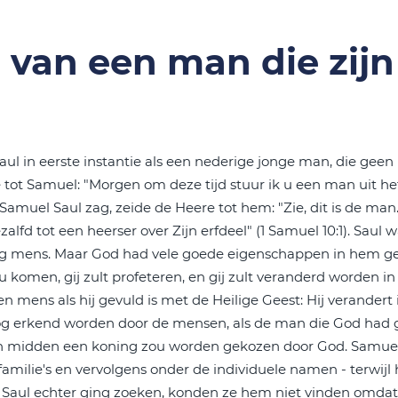
l van een man die zijn
aul in eerste instantie als een nederige jonge man, die geen
e tot Samuel: "Morgen om deze tijd stuur ik u een man uit he
n Samuel Saul zag, zeide de Heere tot hem: "Zie, dit is de man
zalfd tot een heerser over Zijn erfdeel" (1 Samuel 10:1). Saul
dig mens. Maar God had vele goede eigenschappen in hem ge
 komen, gij zult profeteren, en gij zult veranderd worden in 
n mens als hij gevuld is met de Heilige Geest: Hij verandert 
og erkend worden door de mensen, als de man die God had
un midden een koning zou worden gekozen door God. Samuel
amilie's en vervolgens onder de individuele namen - terwijl h
en Saul echter ging zoeken, konden ze hem niet vinden omdat 