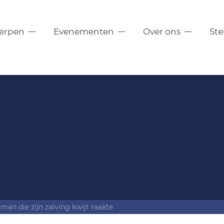
erpen
Evenementen
Over ons
St
 man die zijn zalving kwijt raakte