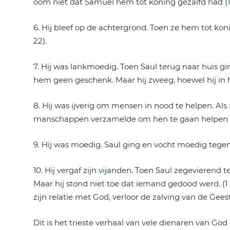
oom niet dat Samuel hem tot koning gezalfd had (1 S
6. Hij bleef op de achtergrond. Toen ze hem tot kon
22).
7. Hij was lankmoedig. Toen Saul terug naar huis 
hem geen geschenk. Maar hij zweeg, hoewel hij in h
8. Hij was ijverig om mensen in nood te helpen. Als
manschappen verzamelde om hen te gaan helpen (1 
9. Hij was moedig. Saul ging en vocht moedig tegen 
10. Hij vergaf zijn vijanden. Toen Saul zegevieren
Maar hij stond niet toe dat iemand gedood werd. (1 S
zijn relatie met God, verloor de zalving van de Geest,
Dit is het trieste verhaal van vele dienaren van Go