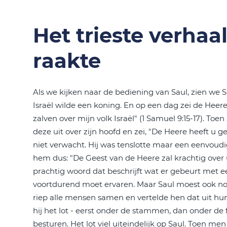
Het trieste verhaa
raakte
Als we kijken naar de bediening van Saul, zien we S
Israël wilde een koning. En op een dag zei de Heer
zalven over mijn volk Israël" (1 Samuel 9:15-17). Toe
deze uit over zijn hoofd en zei, "De Heere heeft u ge
niet verwacht. Hij was tenslotte maar een eenvou
hem dus: "De Geest van de Heere zal krachtig over u
prachtig woord dat beschrijft wat er gebeurt met ee
voortdurend moet ervaren. Maar Saul moest ook n
riep alle mensen samen en vertelde hen dat uit h
hij het lot - eerst onder de stammen, dan onder de f
besturen. Het lot viel uiteindelijk op Saul. Toen m