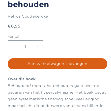
behouden
Petrus Coudekercke
Normale
€8,95
prijs
Aantal
Aantal
Aantal
Aantal
verlagen
verhogen
voor
voor
Aan winkelwagen toevoegen
Behoudend
Behoudend
maar
maar
niet
niet
Over dit boek
behouden
behouden
Behoudend maar niet behouden
gaat over de
gevaren van het hypercalvinisme. Het boek bevat
geen systematische theologische weerlegging,
maar belicht dit onderwerp vanuit verschillende