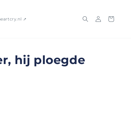
Inloggen
Winkelwagen
heartcry.nl ➚
r, hij ploegde