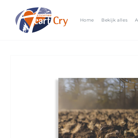
Meteen
naar de
content
Home
Bekijk alles
A
Ga direct naar
productinformatie