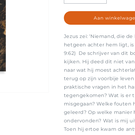
verlagen
verhogen
voor
voor
Aan winkelwage
En
En
den
den
Boer,
Boer,
Jezus zei: ‘Niemand, die de
hij
hij
ploegde
ploegde
hetgeen achter hem ligt, is 
voort
voort
9:62) De schrijver van dit 
kijken. Hij deed dit niet v
naar wat hij moest achterla
terug op zijn voorbije leve
praktische vragen in het har
tegengekomen? Wat is er t
misgegaan? Welke fouten he
geleerd? Op welke manier h
ondervonden? Wat is mij uit
Toen hij ertoe kwam de ant