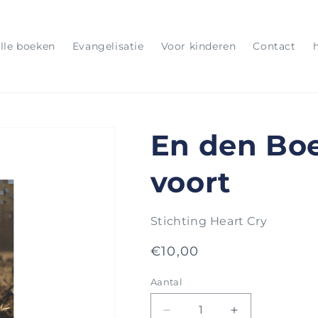
lle boeken
Evangelisatie
Voor kinderen
Contact
En den Boe
voort
Stichting Heart Cry
Normale
€10,00
prijs
Aantal
Aantal
Aantal
Aantal