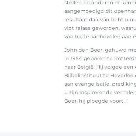
stellen en anderen er kenni
aangemoedigd dit openhart
resultaat daarvan hebt u nu
vlot relaas geworden, waaru
van harte aanbevolen aan e
John den Boer, gehuwd met
in 1954 geboren te Rotterda
naar België. Hij volgde een
Bijbelinstituut te Heverlee
aan evangelisatie, prediki
u zijn inspirerende verhalen
Boer, hij ploegde voort…’