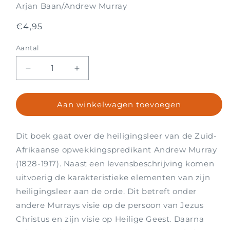
Arjan Baan/Andrew Murray
Normale
€4,95
prijs
Aantal
Aantal
Aantal
Aantal
verlagen
verhogen
voor
voor
Aan winkelwagen toevoegen
Gelijk
Gelijk
Jezus
Jezus
Dit boek gaat over de heiligingsleer van de Zuid-
Afrikaanse opwekkingspredikant Andrew Murray
(1828-1917). Naast een levensbeschrijving komen
uitvoerig de karakteristieke elementen van zijn
heiligingsleer aan de orde. Dit betreft onder
andere Murrays visie op de persoon van Jezus
Christus en zijn visie op Heilige Geest. Daarna