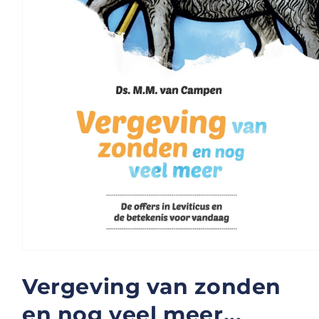
Media
1
openen
Vergeving van zonden
in
modaal
en nog veel meer...