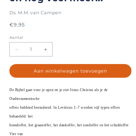
Ds. M.M. van Campen
Normale
€9,95
prijs
Aantal
Aantal
Aantal
Aantal
verlagen
verhogen
voor
voor
Aan winkelwagen toevoegen
Vergeving
Vergeving
van
van
zonden
zonden
en
en
De Bijbel gaat voor je open en je ziet Jezus Christus als je de
nog
nog
Oudtestamentische
veel
veel
offers biddend bestudeerd. In Leviticus 1–7 worden vijf typen offers
meer...
meer...
behandeld: het
brandoffer, het graanoffer, het dankoffer, het zondoffer en het schuldoffer.
Vier van