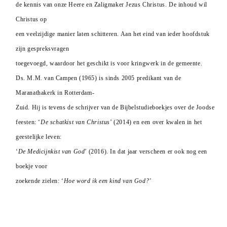
de kennis van onze Heere en Zaligmaker Jezus Christus. De inhoud wil
Christus op
een veelzijdige manier laten schitteren. Aan het eind van ieder hoofdstuk
zijn gespreksvragen
toegevoegd, waardoor het geschikt is voor kringwerk in de gemeente.
Ds. M.M. van Campen (1965) is sinds 2005 predikant van de
Maranathakerk in Rotterdam-
Zuid. Hij is tevens de schrijver van de Bijbelstudieboekjes over de Joodse
feesten: ‘
De schatkist van Christus
’ (2014) en een over kwalen in het
geestelijke leven:
‘
De Medicijnkist van God
’ (2016). In dat jaar verscheen er ook nog een
boekje voor
zoekende zielen: ‘
Hoe word ik een kind van God?’