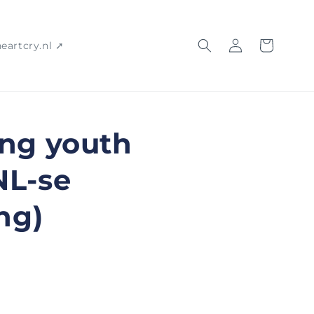
Inloggen
Winkelwagen
heartcry.nl ➚
ng youth
NL-se
ng)