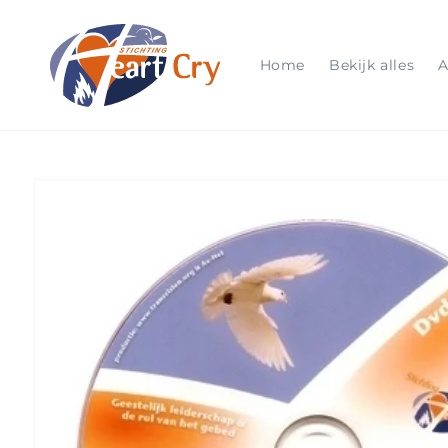
Meteen
naar de
content
Home
Bekijk alles
A
Ga direct naar
productinformatie