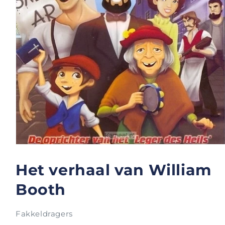
Media
1
openen
Het verhaal van William
in
modaal
Booth
Fakkeldragers