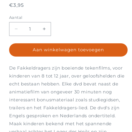
Normale
€3,95
prijs
Aantal
Aantal
Aantal
Aantal
verlagen
verhogen
voor
voor
Aan winkelwagen toevoegen
Het
Het
verhaal
verhaal
van
van
De Fakkeldragers zijn boeiende tekenfilms, voor
William
William
Booth
Booth
kinderen van 8 tot 12 jaar, over geloofshelden die
echt bestaan hebben. Elke dvd bevat naast de
animatiefilm van ongeveer 30 minuten nog
interessant bonusmateriaal zoals studiegidsen,
trailers en het Fakkeldragers-lied. De dvd's zijn
Engels gesproken en Nederlands ondertiteld.
Maak kinderen bekend met het spannende
verhaal achter het Leger des Heils en zijn