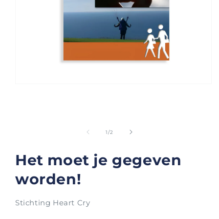
Media
1
openen
in
modaal
van
1
/
2
Het moet je gegeven
worden!
Stichting Heart Cry