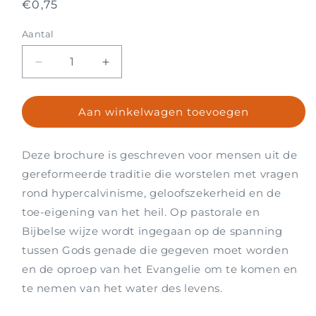
Normale
€0,75
prijs
Aantal
Aantal
Aantal
Aantal
verlagen
verhogen
voor
voor
Aan winkelwagen toevoegen
Het
Het
moet
moet
je
je
Deze brochure is geschreven voor mensen uit de
gegeven
gegeven
worden!
worden!
gereformeerde traditie die worstelen met vragen
rond hypercalvinisme, geloofszekerheid en de
toe-eigening van het heil. Op pastorale en
Bijbelse wijze wordt ingegaan op de spanning
tussen Gods genade die gegeven moet worden
en de oproep van het Evangelie om te komen en
te nemen van het water des levens.