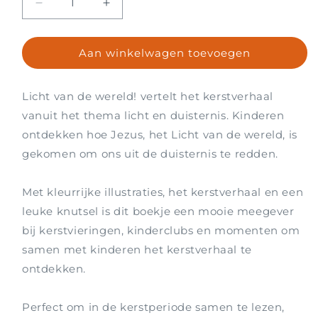
Aantal
Aantal
verlagen
verhogen
voor
voor
Aan winkelwagen toevoegen
Licht
Licht
van
van
de
de
Licht van de wereld! vertelt het kerstverhaal
wereld!
wereld!
-
-
vanuit het thema licht en duisternis. Kinderen
Kerstfolder
Kerstfolder
ontdekken hoe Jezus, het Licht van de wereld, is
voor
voor
gekomen om ons uit de duisternis te redden.
kinderen
kinderen
Met kleurrijke illustraties, het kerstverhaal en een
leuke knutsel is dit boekje een mooie meegever
bij kerstvieringen, kinderclubs en momenten om
samen met kinderen het kerstverhaal te
ontdekken.
Perfect om in de kerstperiode samen te lezen,