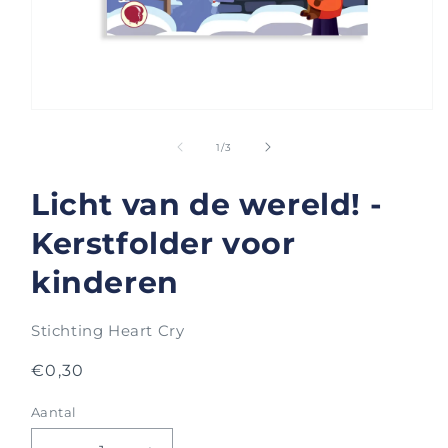
Media
1
openen
van
1
/
3
in
modaal
Licht van de wereld! -
Kerstfolder voor
kinderen
Stichting Heart Cry
Normale
€0,30
prijs
Aantal
Aantal