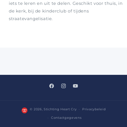
iets te leren en uit te delen. Geschikt voor thuis, in
de kerk, bij de kinderclub of tijdens
straatevangelisatie.
Facebook
Instagram
YouTube
© 2026,
Stichting Heart Cry
Privacybeleid
Contactgegevens