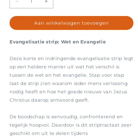
Aantal
Aantal
verlagen
verhogen
voor
voor
Aan winkelwagen toevoegen
Traktaat:
Traktaat:
Ben
Ben
jij
jij
Evangelisatie strip: Wet en Evangelie
een
een
goed
goed
iemand?
iemand?
Deze korte en indringende evangelisatie strip legt
(100
(100
op een heldere manier uit wat het verschil is
stuks)
stuks)
tussen de wet en het evangelie. Stap voor stap
laat de strip zien waarom ieder mens verlossing
nodig heeft en hoe het goede nieuws van Jezus
Christus daarop antwoord geeft.
De boodschap is eenvoudig, confronterend en
tegelijk hoopvol. Daardoor is dit striptractaat zeer
geschikt om uit te delen tijdens