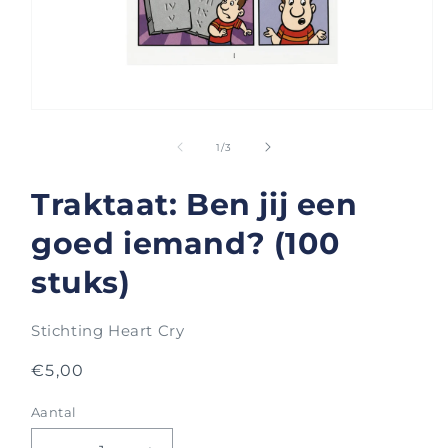
Media
1
openen
van
1
/
3
in
modaal
Traktaat: Ben jij een
goed iemand? (100
stuks)
Stichting Heart Cry
Normale
€5,00
prijs
Aantal
Aantal