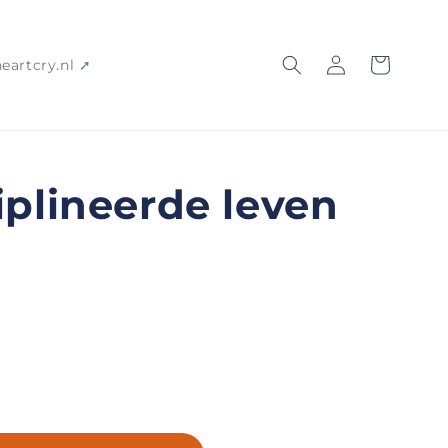
Inloggen
Winkelwagen
heartcry.nl ➚
iplineerde leven