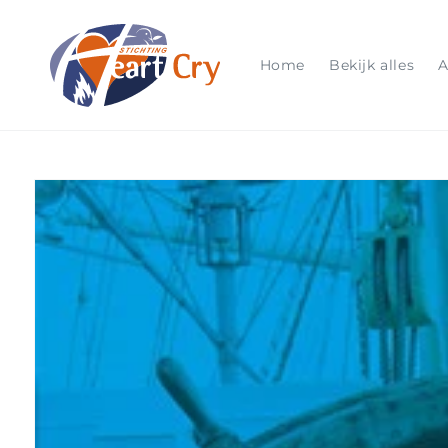
Meteen
naar de
content
Home
Bekijk alles
A
Ga direct naar
productinformatie