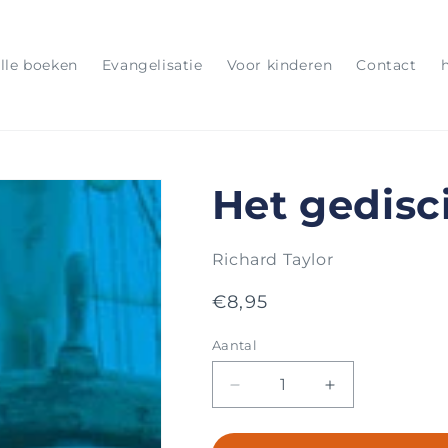
lle boeken
Evangelisatie
Voor kinderen
Contact
Het gedisc
Richard Taylor
Normale
€8,95
prijs
Aantal
Aantal
Aantal
Aantal
verlagen
verhogen
voor
voor