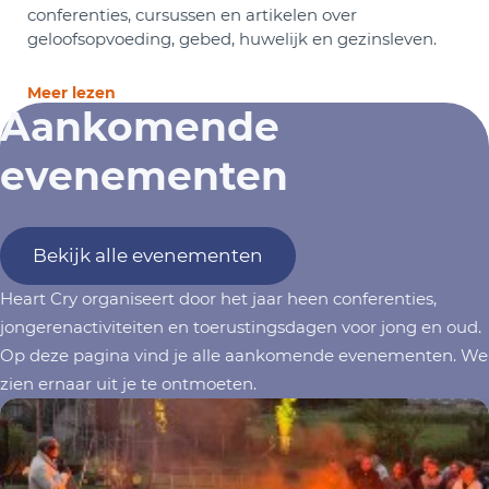
conferenties, cursussen en artikelen over
geloofsopvoeding, gebed, huwelijk en gezinsleven.
Meer lezen
Aankomende
evenementen
Bekijk alle evenementen
Heart Cry organiseert door het jaar heen conferenties,
jongerenactiviteiten en toerustingsdagen voor jong en oud.
Op deze pagina vind je alle aankomende evenementen. We
zien ernaar uit je te ontmoeten.