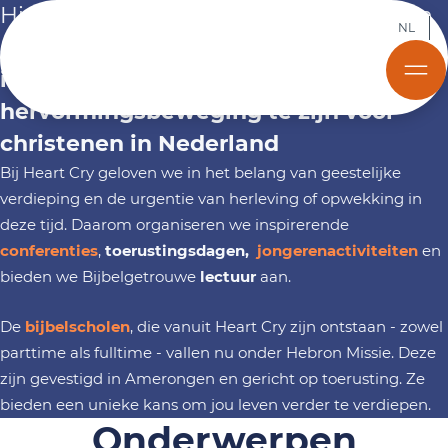
Hier ontdek je alles over onze passie en
NL
missie om een
Bijbelgetrouwe,
Bekijk onze conferenties
Bekijk onze conferenties
Bekijk onze conferenties
interkerkelijke opwekkings- en
hervormingsbeweging te zijn voor
christenen in Nederland
Bij Heart Cry geloven we in het belang van geestelijke
verdieping en de urgentie van herleving of opwekking in
deze tijd. Daarom organiseren we inspirerende
conferenties
,
toerustingsdagen,
jongerenactiviteiten
en
bieden we Bijbelgetrouwe
lectuur
aan.
De
bijbelscholen
, die vanuit Heart Cry zijn ontstaan - zowel
parttime als fulltime - vallen nu onder Hebron Missie. Deze
zijn gevestigd in Amerongen en gericht op toerusting. Ze
bieden een unieke kans om jou leven verder te verdiepen.
Onderwerpen