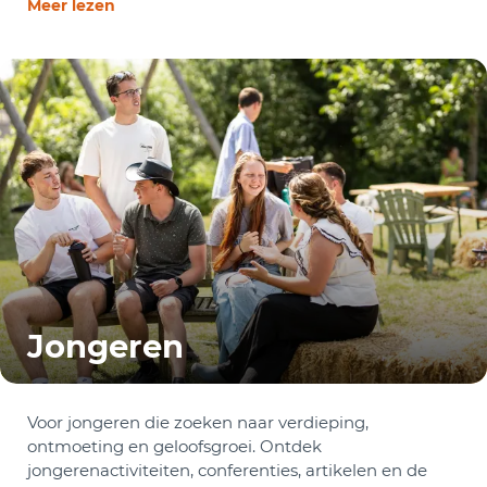
Meer lezen
Jongeren
Voor jongeren die zoeken naar verdieping,
ontmoeting en geloofsgroei. Ontdek
jongerenactiviteiten, conferenties, artikelen en de